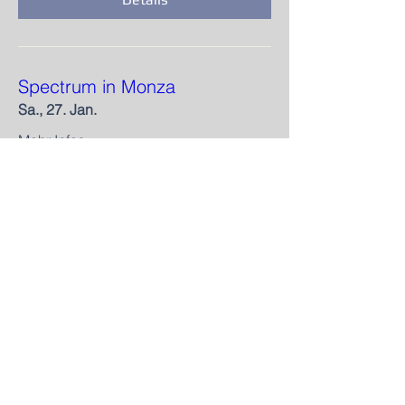
Spectrum in Monza
Sa., 27. Jan.
Mehr Infos
Details
International Saxophone
Congress
Do., 07. Dez.
Mehr Infos